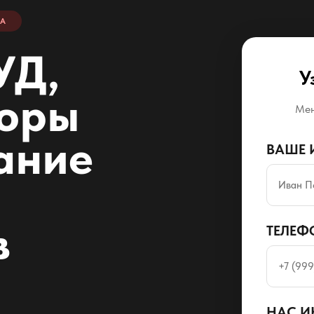
ДА
УД,
У
торы
Мен
ание
ВАШЕ 
в
ТЕЛЕФ
НАС И