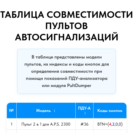
ТАБЛИЦА СОВМЕСТИМОСТИ
ПУЛЬТОВ
АВТОСИГНАЛИЗАЦИЙ
В таблице представлены модели
пультов, их индексы и коды кнопок для
определения совместимости при
помощи показаний ПДУ-анализатора
или модуля PultDumper
ПДУ-А
№
Модель
↕
Коды кнопок
↕
1
Пульт 2 в 1 для A.P.S. 2300
#36
BTN=(
4
,
2
,0,0)