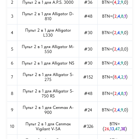
2
Пульт 2 в 1 для A.P.S. 3000
#36
BTN=(
4
,
2
,
9
,0)
Пульт 2 в 1 для Alligator D-
3
#48
BTN=(
2
,
4
,
8
,
1
)
810
Пульт 2 в 1 для Alligator
4
#30
BTN=(
2
,
4
,
9
,0)
L330
Пульт 2 в 1 для Alligator M-
5
#30
BTN=(
2
,
4
,0,0)
550
6
Пульт 2 в 1 для Alligator NS
#30
BTN=(
2
,
4
,
9
,0)
Пульт 2 в 1 для Alligator S-
7
#152
BTN=(
8
,
4
,
2
,
1
)
275
Пульт 2 в 1 для Alligator S-
8
#48
BTN=(
2
,
4
,
8
,
1
)
750 RS
Пульт 2 в 1 для Cenmax A-
9
#24
BTN=(
2
,
4
,
9
,0)
900
Пульт 2 в 1 для Cenmax
BTN=
10
#326
Vigilant V-5A
(
26
,
13
,
47
,
3E
)