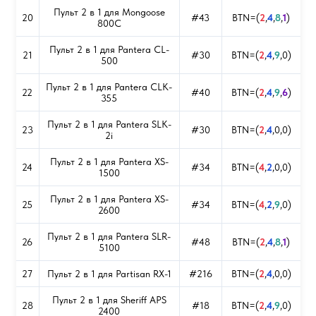
Пульт 2 в 1 для Mongoose
20
#43
BTN=(
2
,
4
,
8
,
1
)
800C
Пульт 2 в 1 для Pantera CL-
21
#30
BTN=(
2
,
4
,
9
,0)
500
Пульт 2 в 1 для Pantera CLK-
22
#40
BTN=(
2
,
4
,
9
,
6
)
355
Пульт 2 в 1 для Pantera SLK-
23
#30
BTN=(
2
,
4
,0,0)
2i
Пульт 2 в 1 для Pantera XS-
24
#34
BTN=(
4
,
2
,0,0)
1500
Пульт 2 в 1 для Pantera XS-
25
#34
BTN=(
4
,
2
,
9
,0)
2600
Пульт 2 в 1 для Pantera SLR-
26
#48
BTN=(
2
,
4
,
8
,
1
)
5100
27
Пульт 2 в 1 для Partisan RX-1
#216
BTN=(
2
,
4
,0,0)
Пульт 2 в 1 для Sheriff APS
28
#18
BTN=(
2
,
4
,
9
,0)
2400