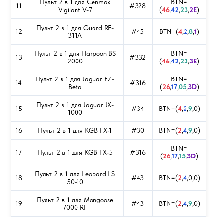
Пульт 2 в 1 для Cenmax
BTN=
11
#328
Vigilant V-7
(
46
,
42
,
23
,
2E
)
Пульт 2 в 1 для Guard RF-
12
#45
BTN=(
4
,
2
,
8
,
1
)
311A
Пульт 2 в 1 для Harpoon BS
BTN=
13
#332
2000
(
46
,
42
,
23
,
3E
)
Пульт 2 в 1 для Jaguar EZ-
BTN=
14
#316
Beta
(
26
,
17
,
05
,
3D
)
Пульт 2 в 1 для Jaguar JX-
15
#34
BTN=(
4
,
2
,
9
,0)
1000
16
Пульт 2 в 1 для KGB FX-1
#30
BTN=(
2
,
4
,
9
,0)
BTN=
17
Пульт 2 в 1 для KGB FX-5
#316
(
26
,
17
,
15
,
3D
)
Пульт 2 в 1 для Leopard LS
18
#43
BTN=(
2
,
4
,0,0)
50-10
Пульт 2 в 1 для Mongoose
19
#43
BTN=(
2
,
4
,
9
,0)
7000 RF