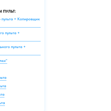
М ПУЛЬТ:
о пульта + Копировщик
го пульта +
ьного пульта +
лки"
льта
льта
ьта
ьта