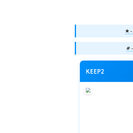
★ -
# 
KEEP2