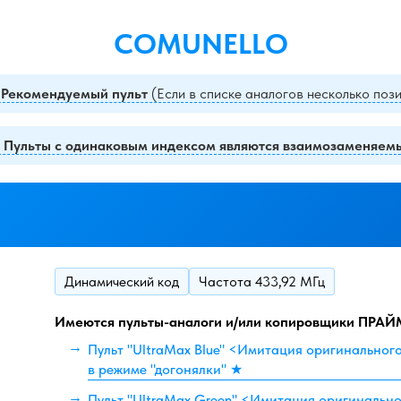
COMUNELLO
 Рекомендуемый пульт
(Если в списке аналогов несколько поз
- Пульты с одинаковым индексом являются взаимозаменяе
Динамический код
Частота 433,92 МГц
Имеются пульты-аналоги и/или копировщики ПРАЙ
Пульт "UltraMax Blue" <Имитация оригинальног
в режиме "догонялки" ★
Пульт "UltraMax Green" <Имитация оригинально