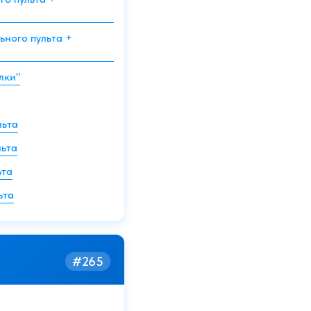
ьного пульта +
лки"
льта
льта
ьта
ьта
#265