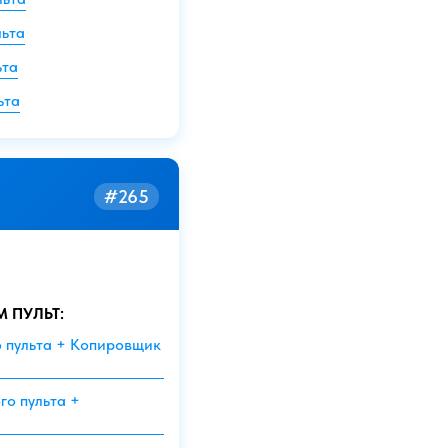
льта
ьта
ьта
#265
М ПУЛЬТ:
о пульта + Копировщик
го пульта +