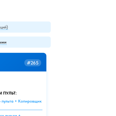
иций)
мыми
#265
М ПУЛЬТ:
о пульта + Копировщик
го пульта +