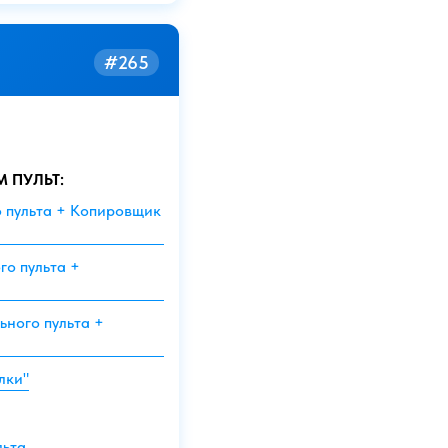
#265
М ПУЛЬТ:
о пульта + Копировщик
го пульта +
ьного пульта +
лки"
льта