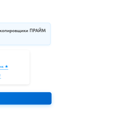
ли копировщики ПРАЙМ
щик ★
★