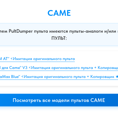
CAME
лем PultDumper пульта имеются пульты-аналоги и/и
ПУЛЬТ:
M AT" <Имитация оригинального пульта
в 1 для Came" V3 <Имитация оригинального пульта + Копиров
traMax Blue" <Имитация оригинального пульта + Копировщик 
Посмотреть все модели пультов CAME