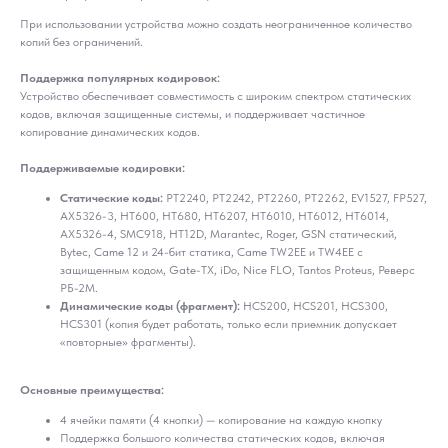
При использовании устройства можно создать неограниченное количество
копий без ограничений.
Поддержка популярных кодировок:
Устройство обеспечивает совместимость с широким спектром статических
кодов, включая защищенные системы, и поддерживает частичное
копирование динамических кодов.
Поддерживаемые кодировки:
Статические коды:
PT2240, PT2242, PT2260, PT2262, EV1527, FP527,
AX5326-3, HT600, HT680, HT6207, HT6010, HT6012, HT6014,
AX5326-4, SMC918, HT12D, Marantec, Roger, GSN статический,
Bytec, Came 12 и 24-бит статика, Came TW2EE и TW4EE с
защищенным кодом, Gate-TX, iDo, Nice FLO, Tantos Proteus, Реверс
РБ-2М.
Динамические коды (фрагмент):
HCS200, HCS201, HCS300,
HCS301 (копия будет работать, только если приемник допускает
«повторные» фрагменты).
Основные преимущества:
4 ячейки памяти (4 кнопки) — копирование на каждую кнопку
Поддержка большого количества статических кодов, включая