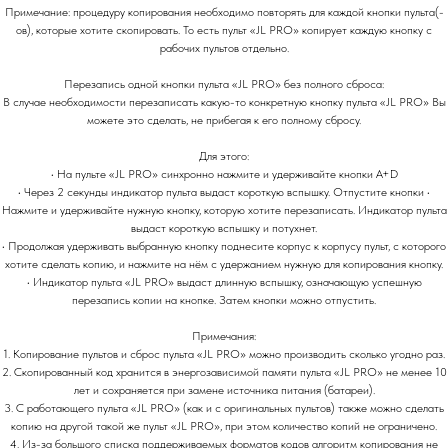
Примечание: процедуру копирования необходимо повторять для каждой кнопки пульта(-
ов), которые хотите скопировать. То есть пульт «JL PRO» копирует каждую кнопку с
рабочих пультов отдельно.
Перезапись одной кнопки пульта «JL PRO» без полного сброса:
В случае необходимости перезаписать какую-то конкретную кнопку пульта «JL PRO» Вы
можете это сделать, не прибегая к его полному сбросу.
Для этого:
• На пульте «JL PRO» синхронно нажмите и удерживайте кнопки A+D
• Через 2 секунды индикатор пульта выдаст короткую вспышку. Отпустите кнопки •
Нажмите и удерживайте нужную кнопку, которую хотите перезаписать. Индикатор пульта
выдаст короткую вспышку и потухнет.
• Продолжая удерживать выбранную кнопку поднесите корпус к корпусу пульт, с которого
хотите сделать копию, и нажмите на нём с удержанием нужную для копирования кнопку.
• Индикатор пульта «JL PRO» выдаст длинную вспышку, означающую успешную
перезапись копии на кнопке. Затем кнопки можно отпустить.
Примечания:
1. Копирование пультов и сброс пульта «JL PRO» можно производить сколько угодно раз.
2. Скопированный код хранится в энергозависимой памяти пульта «JL PRO» не менее 10
лет и сохраняется при замене источника питания (батареи).
3. С работающего пульта «JL PRO» (как и с оригинальных пультов) также можно сделать
копию на другой такой же пульт «JL PRO», при этом количество копий не ограничено.
4. Из-за большого списка поддерживаемых форматов кодов алгоритм копирования не