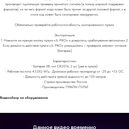
производит тщательную проверку принятого сигнала (в пользу широкой поддержки
форматов), из-за чего формат кода может быть принят за другой похожий формат, и в
итоге код может быть скопирован некорректно.
Обязательно проверяйте работоспособность скопированного пульта.
Эксплуатация:
1. Нажмите на нужную кнопку пульта «JL PRO» и дождитесь срабатывания автоматики 2.
Если дальность действия пульта «JL PRO» уменьшилась – проверьте элемент питания
(батарею)
Характеристики:
• Батарея 3В, тип CR2016, 2 шт. (уже в пульте)
• Рабочая частота: 433,92 МГц • Диапазон рабочих температур от -20 до +55 OC
• Дальность действия в прямой видимости: до 150 метров
• Страна производства: Россия
• Производитель: ПРАЙМ ПУЛЬТ
Видеообзор на оборудование