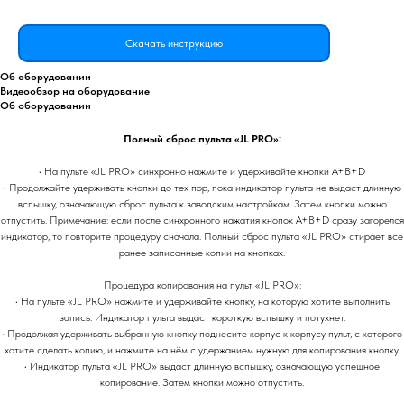
Скачать инструкцию
Об оборудовании
Видеообзор на оборудование
Об оборудовании
Полный сброс пульта «JL PRO»:
• На пульте «JL PRO» синхронно нажмите и удерживайте кнопки A+B+D
• Продолжайте удерживать кнопки до тех пор, пока индикатор пульта не выдаст длинную
вспышку, означающую сброс пульта к заводским настройкам. Затем кнопки можно
отпустить. Примечание: если после синхронного нажатия кнопок A+B+D сразу загорелся
индикатор, то повторите процедуру сначала. Полный сброс пульта «JL PRO» стирает все
ранее записанные копии на кнопках.
Процедура копирования на пульт «JL PRO»:
• На пульте «JL PRO» нажмите и удерживайте кнопку, на которую хотите выполнить
запись. Индикатор пульта выдаст короткую вспышку и потухнет.
• Продолжая удерживать выбранную кнопку поднесите корпус к корпусу пульт, с которого
хотите сделать копию, и нажмите на нём с удержанием нужную для копирования кнопку.
• Индикатор пульта «JL PRO» выдаст длинную вспышку, означающую успешное
копирование. Затем кнопки можно отпустить.