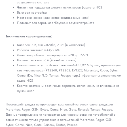
защищенные системы
Частичная поддержка динамических кодов формата HCS
Быстрая настройка
Неограниченное количество создаваемых копий
Подходит для ворот, шлагбаумов и других устройств
Технические характеристики:
Батарея: 3 В, тип CR2016, 2 шт. (в комплекте)
Рабочая частота: 433,92 МГц
Диапазон рабочих температур: от –20 до +55 °C
Количество кнопок: 4 (4 ячейки памяти)
Совместимость: устройства с частотой 433,92 МГц, поддерживающие
статические коды (PT2240, PT2262, EV1527, Marantec, Roger, Bytec,
Came, iDo, Nice FLO, Tantos, Реверс и др.) и фрагменты динамических
кодов HCS
Корпус: возможны различные варианты исполнения, не влияющие на
функционал
Настоящий продукт не произведен компанией-изготовителем продукции
Marantec, Roger, GSN, Bytec, Came, Nice, Gate, Roiscok, Tantos, Реверс.
Данные товарные знаки приводятся для информирования потребителей о
совместимости пульта управления с автоматикой Marantec, Roger, GSN,
Bytec, Came, Nice, Gate, Roiscok, Tantos, Реверс.