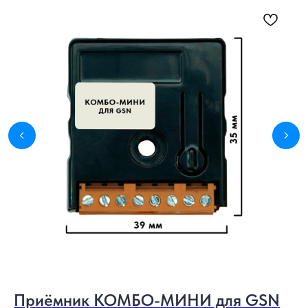
Приёмник КОМБО-МИНИ для GSN
П