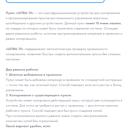
Пульт «ULTRA-10»
— это многофункциональное устройство для копирования
и программирования пультов дистанционного управления воротами,
шлагбаумами и другими устройствами. Данный пульт
имеет 10 ячеек памяти
,
на каждую из которых может быть назначена отдельная система. Оснащен
двумя режимами работы: штатное программирование напрямую в приемник и
режим копировщика.
«ULTRA-10»
поддерживает автоматическую проверку правильности
копирования, позволяет быстро создать дополнительные пульты без сложных
настроек.
Два режима работы:
1. Штатное добавление в приемник
Пульт может быть добавлен напрямую в приёмник по стандартной инструкции
— точно так же, как штатный пульт. Способ подходит, если есть доступ к блоку
управления.
2. Копирование с существующего пульта
Устройство может копировать действующий пульт, который уже используется в
системе. Для этого не требуется доступ к приемнику — достаточно наличия
рабочего пульта. Способ подходит для быстрого создания копий.
При использовании данного режима можно создать неограниченное
количество копий без ограничений.
Такой вариант удобен, если: