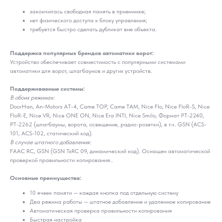
закончилась свободная память в приемнике;
нет физического доступа к блоку управления;
требуется быстро сделать дубликат вне объекта.
Поддержка популярных брендов автоматики ворот:
Устройство обеспечивает совместимость с популярными системами
автоматики для ворот, шлагбаумов и других устройств.
Поддерживаемые системы:
В обоих режимах:
DoorHan, An-Motors AT-4, Came TOP, Came TAM, Nice Flo, Nice FloR-S, Nice
FloR-E, Nice VR, Nice ONE ON, Nice Era INTI, Nice Smilo, Формат PT-2240,
РТ-2262 (шлагбаумы, ворота, освещение, радио-розетки), в т.ч. GSN (ACS-
101, ACS-102, статический код).
В случае штатного добавления:
FAAC RC, GSN (GSN TxRC 09, динамический код). Оснащен автоматической
проверкой правильности копирования..
Основные преимущества:
10 ячеек памяти — каждая кнопка под отдельную систему
Два режима работы — штатное добавление и удаленное копирование
Автоматическая проверка правильности копирования
Быстрая настройка