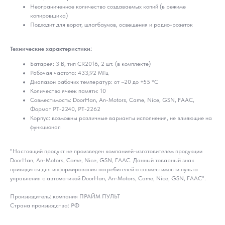
Неограниченное количество создаваемых копий (в режиме
копировщика)
Подходит для ворот, шлагбаумов, освещения и радио-розеток
Технические характеристики:
Батарея: 3 В, тип CR2016, 2 шт. (в комплекте)
Рабочая частота: 433,92 МГц
Диапазон рабочих температур: от –20 до +55 °C
Количество ячеек памяти: 10
Совместимость: DoorHan, An-Motors, Came, Nice, GSN, FAAC,
Формат PT-2240, PT-2262
Корпус: возможны различные варианты исполнения, не влияющие на
функционал
"Настоящий продукт не произведен компанией-изготовителем продукции
DoorHan, An-Motors, Came, Nice, GSN, FAAC. Данный товарный знак
приводится для информирования потребителей о совместимости пульта
управления с автоматикой DoorHan, An-Motors, Came, Nice, GSN, FAAC".
Производитель: компания ПРАЙМ ПУЛЬТ
Страна производства: РФ