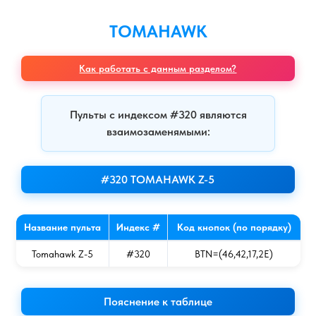
TOMAHAWK
Как работать с данным разделом?
Пульты с индексом #320 являются
взаимозаменямыми:
#320 TOMAHAWK Z-5
Название пульта
Индекс #
Код кнопок (по порядку)
Tomahawk Z-5
#320
BTN=(46,42,17,2E)
Пояснение к таблице