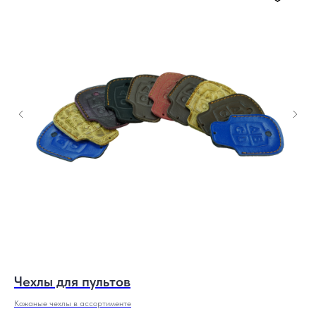
Чехлы для пультов
П
Кожаные чехлы в ассортименте
Коп