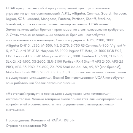
UCAR представляет собой программируемый пульт дистанционного
управления для автосигнализаций: A.P.S., Alligator, Cenmax, Guard, Harpoon,
Jaguar, KGB, Leopard, Mongoose, Pantera, Partisan, Sheriff, StarLine,
Tomahawk, а также совместимые с вышеуказанными. UCAR может: 1.
Заменить имеющийся брелок - прописывание в сигнализацию не требуется.
2. Стать вторым независимым запасным брелком - потребуется
прописывание в сигнализацию. Список поддержки: A.P.S. 2300, 3000
Alligator D-810, L330, M-550, NS, S-275, S-750 RS Cenmax A-900, Vigilant V-
5, V-7 Guard RF-311A Harpoon BS 2000 Jaguar EZ-Beta, JX-1000 KGB FX-1,
FX-5 Leopard LS 50-10 Mongoose 7000 RF, 800C Pantera CL-500, CLK-355,
SLK-2i, XS-1500, XS-2600, SLR-5100 Partisan RX-1 Sheriff APS 2400, APS-25
PRO, APS-35 PRO, ZX-600, ZX-925 StarLine A4, A6, A9, B9 (доп.брелок!),
Moto Tomahawk 9010, 9030, Z3, X3, Z5, X5 … а так же системы, совместимые
с вышеуказанными моделями. Важно! Для использования UCAR потребуется
один работающий брелок автосигнализации
«Настоящий продукт не произведен вышеуказанными компаниями-
изготовителями. Данные товарные знаки приводятся для информирования
потребителей о совместимости пульта управления с вышеуказанными
системами».
Производитель: Компания «ПРАЙМ ПУЛЬТ»
Страна производства: РФ