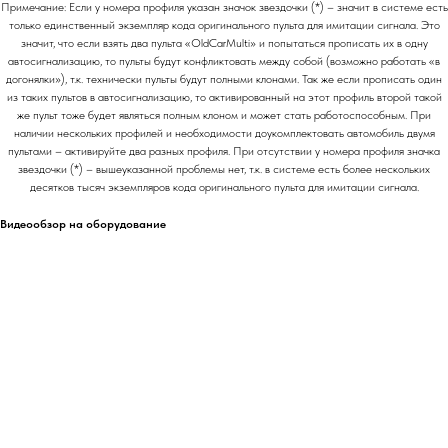
Примечание: Если у номера профиля указан значок звездочки (*) – значит в системе есть
только единственный экземпляр кода оригинального пульта для имитации сигнала. Это
значит, что если взять два пульта «OldCarMulti» и попытаться прописать их в одну
автосигнализацию, то пульты будут конфликтовать между собой (возможно работать «в
догонялки»), т.к. технически пульты будут полными клонами. Так же если прописать один
из таких пультов в автосигнализацию, то активированный на этот профиль второй такой
же пульт тоже будет являться полным клоном и может стать работоспособным. При
наличии нескольких профилей и необходимости доукомплектовать автомобиль двумя
пультами – активируйте два разных профиля. При отсутствии у номера профиля значка
звездочки (*) – вышеуказанной проблемы нет, т.к. в системе есть более нескольких
десятков тысяч экземпляров кода оригинального пульта для имитации сигнала.
Видеообзор на оборудование