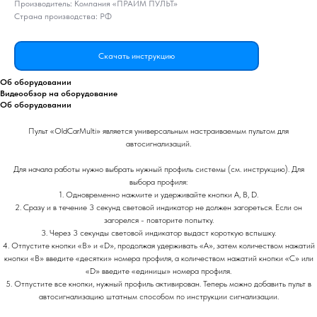
Производитель: Компания «ПРАЙМ ПУЛЬТ»
Страна производства: РФ
Скачать инструкцию
Об оборудовании
Видеообзор на оборудование
Об оборудовании
Пульт «OldCarMulti» является универсальным настраиваемым пультом для
автосигнализаций.
Для начала работы нужно выбрать нужный профиль системы (см. инструкцию). Для
выбора профиля:
1. Одновременно нажмите и удерживайте кнопки A, B, D.
2. Сразу и в течение 3 секунд световой индикатор не должен загореться. Если он
загорелся - повторите попытку.
3. Через 3 секунды световой индикатор выдаст короткую вспышку.
4. Отпустите кнопки «B» и «D», продолжая удерживать «А», затем количеством нажатий
кнопки «В» введите «десятки» номера профиля, а количеством нажатий кнопки «С» или
«D» введите «единицы» номера профиля.
5. Отпустите все кнопки, нужный профиль активирован. Теперь можно добавить пульт в
автосигнализацию штатным способом по инструкции сигнализации.