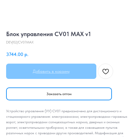
Блок управления CV01 MAX v1
DEV/02/CV01MAX
3744.00
р.
Добавить в корзину
Заказать оптом
Устройство управления (УУ) CV01 предназначено для дистанционного и
стационарного управления: электрозамками; электроприводами гаражных
ворот; электроприводами солнцезащитных маркиз, дверных и оконных
роллет; осветительными приборами; а также для совмещения пультов
различных марок с приводами других производителей. Модификация для