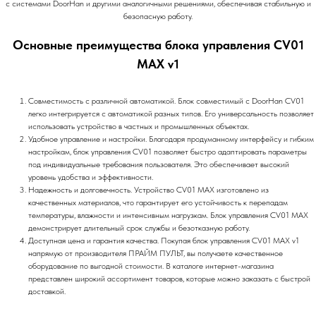
с системами DoorHan и другими аналогичными решениями, обеспечивая стабильную и
безопасную работу.
Основные преимущества блока управления CV01
MAX v1
Совместимость с различной автоматикой. Блок совместимый с DoorHan CV01
легко интегрируется с автоматикой разных типов. Его универсальность позволяет
использовать устройство в частных и промышленных объектах.
Удобное управление и настройки. Благодаря продуманному интерфейсу и гибким
настройкам, блок управления CV01 позволяет быстро адаптировать параметры
под индивидуальные требования пользователя. Это обеспечивает высокий
уровень удобства и эффективности.
Надежность и долговечность. Устройство CV01 MAX изготовлено из
качественных материалов, что гарантирует его устойчивость к перепадам
температуры, влажности и интенсивным нагрузкам. Блок управления CV01 MAX
демонстрирует длительный срок службы и безотказную работу.
Доступная цена и гарантия качества. Покупая блок управления CV01 MAX v1
напрямую от производителя ПРАЙМ ПУЛЬТ, вы получаете качественное
оборудование по выгодной стоимости. В каталоге интернет-магазина
представлен широкий ассортимент товаров, которые можно заказать с быстрой
доставкой.