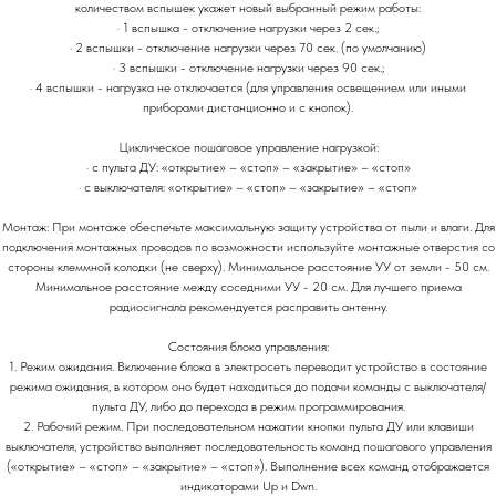
количеством вспышек укажет новый выбранный режим работы:
· 1 вспышка - отключение нагрузки через 2 сек.;
· 2 вспышки - отключение нагрузки через 70 сек. (по умолчанию)
· 3 вспышки - отключение нагрузки через 90 сек.;
· 4 вспышки - нагрузка не отключается (для управления освещением или иными
приборами дистанционно и с кнопок).
Циклическое пошаговое управление нагрузкой:
· с пульта ДУ: «открытие» – «стоп» – «закрытие» – «стоп»
· с выключателя: «открытие» – «стоп» – «закрытие» – «стоп»
Монтаж: При монтаже обеспечьте максимальную защиту устройства от пыли и влаги. Для
подключения монтажных проводов по возможности используйте монтажные отверстия со
стороны клеммной колодки (не сверху). Минимальное расстояние УУ от земли - 50 см.
Минимальное расстояние между соседними УУ - 20 см. Для лучшего приема
радиосигнала рекомендуется расправить антенну.
Состояния блока управления:
1. Режим ожидания. Включение блока в электросеть переводит устройство в состояние
режима ожидания, в котором оно будет находиться до подачи команды с выключателя/
пульта ДУ, либо до перехода в режим программирования.
2. Рабочий режим. При последовательном нажатии кнопки пульта ДУ или клавиши
выключателя, устройство выполняет последовательность команд пошагового управления
(«открытие» – «стоп» – «закрытие» – «стоп»). Выполнение всех команд отображается
индикаторами Up и Dwn.