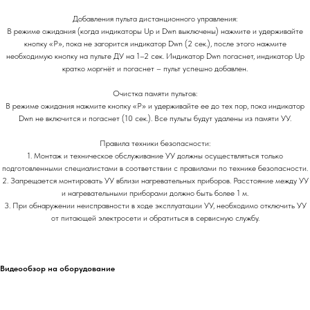
Добавления пульта дистанционного управления:
В режиме ожидания (когда индикаторы Up и Dwn выключены) нажмите и удерживайте
кнопку «P», пока не загорится индикатор Dwn (2 сек.), после этого нажмите
необходимую кнопку на пульте ДУ на 1–2 сек. Индикатор Dwn погаснет, индикатор Up
кратко моргнёт и погаснет – пульт успешно добавлен.
Очистка памяти пультов:
В режиме ожидания нажмите кнопку «P» и удерживайте ее до тех пор, пока индикатор
Dwn не включится и погаснет (10 сек.). Все пульты будут удалены из памяти УУ.
Правила техники безопасности:
1. Монтаж и техническое обслуживание УУ должны осуществляться только
подготовленными специалистами в соответствии с правилами по технике безопасности.
2. Запрещается монтировать УУ вблизи нагревательных приборов. Расстояние между УУ
и нагревательными приборами должно быть более 1 м.
3. При обнаружении неисправности в ходе эксплуатации УУ, необходимо отключить УУ
от питающей электросети и обратиться в сервисную службу.
Видеообзор на оборудование