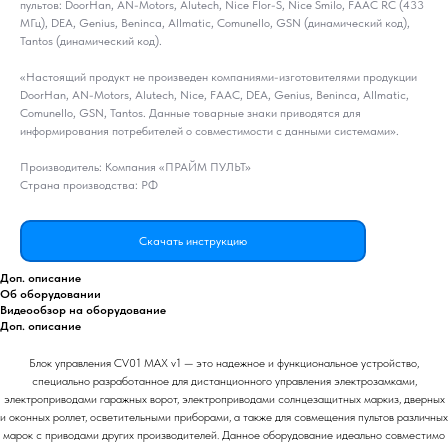
пультов: DoorHan, AN-Motors, Alutech, Nice Flor-S, Nice Smilo, FAAC RC (433
МГц), DEA, Genius, Beninca, Allmatic, Comunello, GSN (динамический код),
Tantos (динамический код).
«Настоящий продукт не произведен компаниями-изготовителями продукции
DoorHan, AN-Motors, Alutech, Nice, FAAC, DEA, Genius, Beninca, Allmatic,
Comunello, GSN, Tantos. Данные товарные знаки приводятся для
информирования потребителей о совместимости с данными системами».
Производитель: Компания «ПРАЙМ ПУЛЬТ»
Страна производства: РФ
Скачать инструкцию
Доп. описание
Об оборудовании
Видеообзор на оборудование
Доп. описание
Блок управления CV01 MAX v1 — это надежное и функциональное устройство,
специально разработанное для дистанционного управления электрозамками,
электроприводами гаражных ворот, электроприводами солнцезащитных маркиз, дверных
и оконных роллет, осветительными приборами, а также для совмещения пультов различных
марок с приводами других производителей. Данное оборудование идеально совместимо