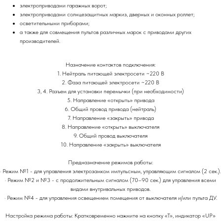
электроприводами гаражных ворот;
электроприводами солнцезащитных маркиз, дверных и оконных роллет;
осветительными приборами;
а также для совмещения пультов различных марок с приводами других
производителей.
Назначение контактов подключения:
1. Нейтраль питающей электросети ~220 В
2. Фаза питающей электросети ~220 В
3, 4. Разъем для установки перемычки (при необходимости)
5. Направление «открыть» привода
6. Общий провод привода (нейтраль)
7. Направление «закрыть» привода
8. Направление «открыть» выключателя
9. Общий провод выключателя
10. Направление «закрыть» выключателя
Предназначение режимов работы:
· Режим №1 - для управления электрозамком импульсным, управляющим сигналом (2 сек.).
· Режим №2 и №3 - с продолжительным сигналом (70–90 сек.) для управления всеми
видами внутривальных приводов.
· Режим №4 - для управления освещением помещения от выключателя и/или пульта ДУ.
Настройка режима работы: Кратковременно нажмите на кнопку «Т», индикатор «UP»