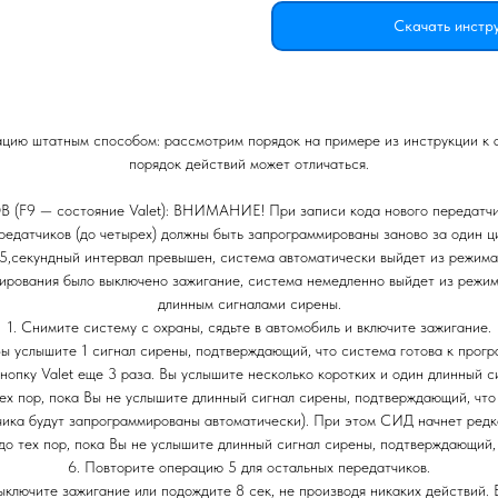
Скачать инстр
зацию штатным способом: рассмотрим порядок на примере из инструкции к а
порядок действий может отличаться.
остояние Valet): ВНИМАНИЕ! При записи кода нового передатчика в
ередатчиков (до четырех) должны быть запрограммированы заново за один
 5,секундный интервал превышен, система автоматически выйдет из режима
ирования было выключено зажигание, система немедленно выйдет из режим
длинным сигналами сирены.
1. Снимите систему с охраны, сядьте в автомобиль и включите зажигание.
 Вы услышите 1 сигнал сирены, подтверждающий, что система готова к прог
нопку Valet еще 3 раза. Вы услышите несколько коротких и один длинный с
тех пор, пока Вы не услышите длинный сигнал сирены, подтверждающий, чт
ика будут запрограммированы автоматически). При этом СИД начнет редк
 до тех пор, пока Вы не услышите длинный сигнал сирены, подтверждающий,
6. Повторите операцию 5 для остальных передатчиков.
ыключите зажигание или подождите 8 сек, не производя никаких действий.