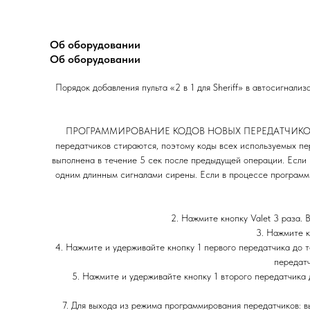
Об оборудовании
Об оборудовании
Порядок добавления пульта «2 в 1 для Sheriff» в автосигнали
ПРОГРАММИРОВАНИЕ КОДОВ НОВЫХ ПЕРЕДАТЧИКОВ (F9 — с
передатчиков стираются, поэтому коды всех используемых п
выполнена в течение 5 сек после предыдущей операции. Если
одним длинным сигналами сирены. Если в процессе программ
2. Нажмите кнопку Valet 3 раза.
3. Нажмите к
4. Нажмите и удерживайте кнопку 1 первого передатчика до 
передатч
5. Нажмите и удерживайте кнопку 1 второго передатчика
7. Для выхода из режима программирования передатчиков: в