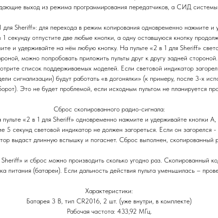
дающие выход из режима программирования передатчиков, а СИД системы 
 1 для Sheriff»: для перехода в режим копирования одновременно нажмите 
ез 1 секунду отпустите две любые кнопки, а одну оставшуюся кнопку продол
нажмите и удерживайте на нём любую кнопку. На пульте «2 в 1 для Sheriff» св
ороной, можно попробовать приложить пульты друг к другу задней стороной.
смотрите список поддерживаемых моделей. Если световой индикатор загоре
дели сигнализации) будут работать «в догонялки» (к примеру, после 3-х исп
борот). Это не будет проблемой, если исходным пультом не планируется пр
Сброс скопированного радио-сигнала:
а пульте «2 в 1 для Sheriff» одновременно нажмите и удерживайте кнопки A, 
ие 5 секунд световой индикатор не должен загореться. Если он загорелся -
атор выдаст длинную вспышку и погаснет. Сброс выполнен, скопированный 
я Sheriff» и сброс можно производить сколько угодно раз. Скопированный к
ка питания (батареи). Если дальность действия пульта уменьшилась – прове
Характеристики:
Батарея 3 В, тип CR2016, 2 шт. (уже внутри, в комплекте)
Рабочая частота: 433,92 МГц.