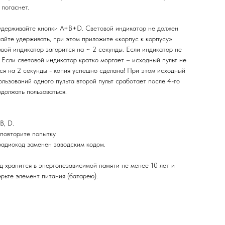
погаснет.
и удерживайте кнопки A+B+D. Световой индикатор не должен
жайте удерживать, при этом приложите «корпус к корпусу»
етовой индикатор загорится на ~ 2 секунды. Если индикатор не
 Если световой индикатор кратко моргает – исходный пульт не
лся на 2 секунды - копия успешно сделана! При этом исходный
ользований одного пульта второй пульт сработает после 4-го
одолжать пользоваться.
B, D.
 повторите попытку.
радиокод заменен заводским кодом.
од хранится в энергонезависимой памяти не менее 10 лет и
рьте элемент питания (батарею).