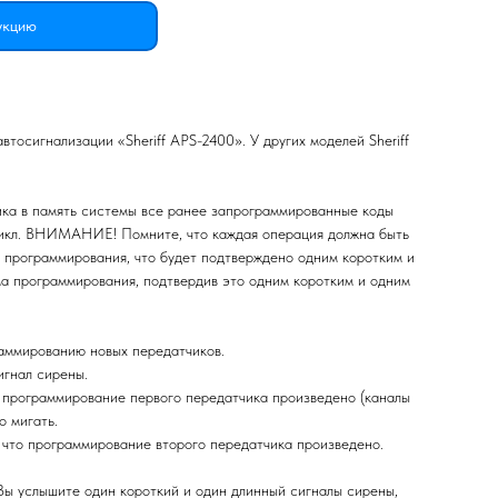
укцию
втосигнализации «Sheriff APS-2400». У других моделей Sheriff
 память системы все ранее запрограммированные коды
 цикл. ВНИМАНИЕ! Помните, что каждая операция должна быть
 программирования, что будет подтверждено одним коротким и
а программирования, подтвердив это одним коротким и одним
раммированию новых передатчиков.
игнал сирены.
о программирование первого передатчика произведено (каналы
о мигать.
 что программирование второго передатчика произведено.
 Вы услышите один короткий и один длинный сигналы сирены,