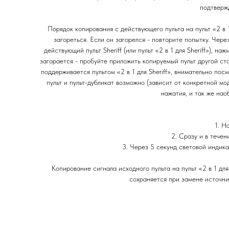
подтверж
Порядок копирования с действующего пульта на пульт «2 в
загореться. Если он загорелся - повторите попытку. Чер
действующий пульт Sheriff (или пульт «2 в 1 для Sheriff»), 
загорается - пробуйте приложить копируемый пульт другой ст
поддерживается пультом «2 в 1 для Sheriff», внимательно по
пульт и пульт-дубликат возможно (зависит от конкретной мо
нажатия, и так же нао
1. Н
2. Сразу и в течен
3. Через 5 секунд световой индик
Копирование сигнала исходного пульта на пульт «2 в 1 дл
сохраняется при замене источни