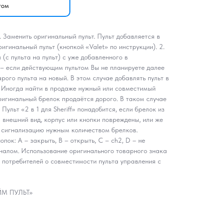
том
 1. Заменить оригинальный пульт. Пульт добавляется в
игинальный пульт (кнопкой «Valet» по инструкции). 2.
 (с пульта на пульт) с уже добавленного в
f – если действующим пультом Вы не планируете далее
рого пульта на новый. В этом случае добавлять пульт в
. Иногда найти в продаже нужный или совместимый
ригинальный брелок продаётся дорого. В таком случае
. Пульт «2 в 1 для Sheriff» понадобится, если брелок из
 внешний вид, корпус или кнопки повреждены, или же
 сигнализацию нужным количеством брелков.
пок: A – закрыть, B – открыть, C – ch2, D – не
иналом. Использование оригинального товарного знака
потребителей о совместимости пульта управления с
АЙМ ПУЛЬТ»