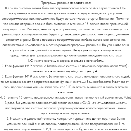
Программирование передатчиков:
В память системы может быть запрограммировано всего до 4-х передатчиков. При
программировании нового или дополнительного передатчика, все коды ранее
запрограммированных передатчиков будут автоматически стерты. Внимание! Помните,
что каждая операция должна быть выполнена в течение 15 секунд после предыдущей
операции. Если 15-секундный интервал превышен, система автоматически выйдет из
режима программирования, что будет подтверждено одним коротким и одним длинным
сигналом сирены. Если в процессе программирования было выключено зажигание,
система также немедленно выйдет из режима программирования, и Вы услышите один
короткий и один длинный сигналы сирены. Вход в режим программирования
передатчиков: для программирования дополнительных передатчиков системы:
1. Снимите систему с охраны и сядьте в автомобиль.
2. Если функция № 9 включена (отключение системы с помощью переключателя Valet) -
включите зажигание и перейдите к пункту 4.
3. Если функция № 9 выключена (отключение системы с помощью персонального кода),
то для входа в режим программирования функций системы Вам необходимо будет ввести
свой персональный код или заводской код “11”, включите, выключите и вновь включите
зажигание.
4. В течение 15 секунд после включения зажигания нажмите кнопочный выключатель Valet
3 раза. Вы услышите один короткий сигнал сирены и СИД начнет медленно мигать,
подтверждая, что система готова к программированию нового передатчика. Режим
программирования передатчиков:
5. Нажмите и удерживайте кнопку «закрыть» передатчика до тех пор, пока Вы не
услышите длинный сигнал сирены, подтверждающий, что программирование 1-го
передатчика произведено. СИД системы при этом будет светиться постоянно, пока