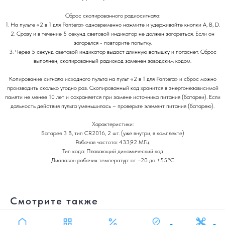
Сброс скопированного радиосигнала:
1. На пульте «2 в 1 для Pantera» одновременно нажмите и удерживайте кнопки A, B, D.
2. Сразу и в течение 5 секунд световой индикатор не должен загореться. Если он
загорелся - повторите попытку.
3. Через 5 секунд световой индикатор выдаст длинную вспышку и погаснет. Сброс
выполнен, скопированный радиокод заменен заводским кодом.
Копирование сигнала исходного пульта на пульт «2 в 1 для Pantera» и сброс можно
производить сколько угодно раз. Скопированный код хранится в энергонезависимой
памяти не менее 10 лет и сохраняется при замене источника питания (батареи). Если
дальность действия пульта уменьшилась – проверьте элемент питания (батарею).
Характеристики:
Батарея 3 В, тип CR2016, 2 шт. (уже внутри, в комплекте)
Рабочая частота: 433,92 МГц.
Тип кода: Плавающий динамический код
Диапазон рабочих температур: от –20 до +55°C
Смотрите также