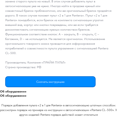
замена старого пульта на новый. В этом случае добавлять пульт в
автосигнализацию уже не нужно. Иногда найти в продаже нужный или
совместимый брелок проблематично, или же оригинальный брелок продаётся
дорого. В таком случае поможет пульт «2 в 1 для Pantera». Пульт «2 в 1 для
Pantera» понадобится, если брелок из комплекта сигнализации утратил
внешний вид, корпус или кнопки повреждены, или же если требуется
докомплектовать сигнализацию нужным количеством брелков.
Функциональное соответствие кнопок: A – закрыть, B – открыть, C –
багажник, D – не используется. Не является оригиналом. Использование
оригинального товарного знака приводится для информирования
потребителей о совместимости пульта управления с сигнализацией Pantera
CL-500.
Производитель: Компания «ПРАЙМ ПУЛЬТ»
Страна производства: РФ
Скачать инструкцию
Об оборудовании
Об оборудовании
Порядок добавления пульта «2 в 1 для Pantera» в автосигнализацию штатным способом:
рассмотрим порядок на примере из инструкции к автосигнализации «Pantera CL-500». У
других моделей Pantera порядок действий может отличаться