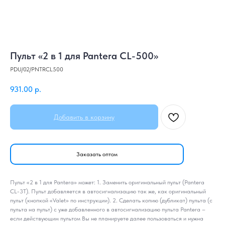
Пульт «2 в 1 для Pantera CL-500»
PDU/02/PNTRCL500
931.00
р.
Добавить в корзину
Заказать оптом
Пульт «2 в 1 для Pantera» может: 1. Заменить оригинальный пульт (Pantera
CL-3T). Пульт добавляется в автосигнализацию так же, как оригинальный
пульт (кнопкой «Valet» по инструкции). 2. Сделать копию (дубликат) пульта (с
пульта на пульт) с уже добавленного в автосигнализацию пульта Pantera –
если действующим пультом Вы не планируете далее пользоваться и нужна