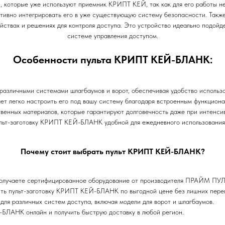
которые уже используют приемник КРИПТ КЕЙ, так как для его работы нео
ивно интегрировать его в уже существующую систему безопасности. Также
йствах и решениях для контроля доступа. Это устройство идеально подойд
системе управления доступом.
Особенности пульта КРИПТ КЕЙ-БЛАНК:
различными системами шлагбаумов и ворот, обеспечивая удобство использо
 легко настроить его под вашу систему благодаря встроенным функциона
венных материалов, которые гарантируют долговечность даже при интенси
ульт-заготовку КРИПТ КЕЙ-БЛАНК удобной для ежедневного использования
Почему стоит выбрать пульт КРИПТ КЕЙ-БЛАНК?
ы получаете сертифицированное оборудование от производителя ПРАЙМ ПУЛ
ить пульт-заготовку КРИПТ КЕЙ-БЛАНК по выгодной цене без лишних переп
для различных систем доступа, включая модели для ворот и шлагбаумов.
-БЛАНК онлайн и получить быструю доставку в любой регион.