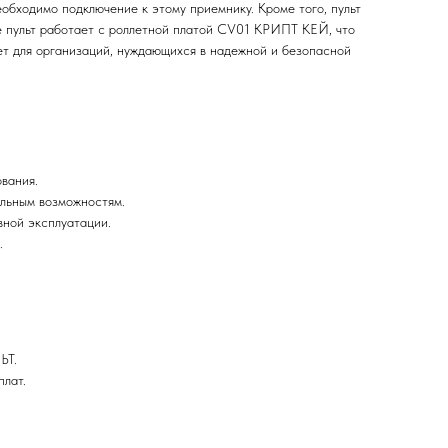
бходимо подключение к этому приемнику. Кроме того, пульт
 пульт работает с роллетной платой CV01 КРИПТ КЕЙ, что
ет для организаций, нуждающихся в надежной и безопасной
вания.
льным возможностям.
вной эксплуатации.
.
ЬТ.
лат.