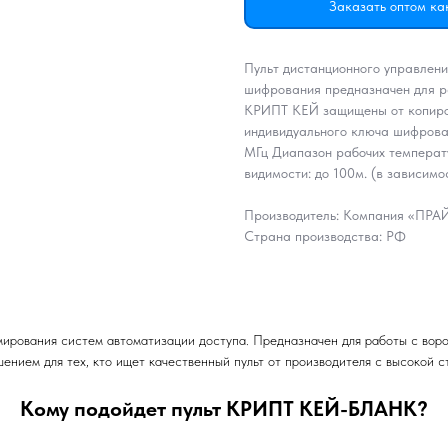
Заказать оптом ка
Пульт дистанционного управлени
шифрования предназначен для 
КРИПТ КЕЙ защищены от копиров
индивидуального ключа шифрова
МГц Диапазон рабочих температу
видимости: до 100м. (в зависимо
Производитель: Компания «ПР
Страна производства: РФ
рования систем автоматизации доступа. Предназначен для работы с ворот
ением для тех, кто ищет качественный пульт от производителя с высокой 
Кому подойдет пульт КРИПТ КЕЙ-БЛАНК?