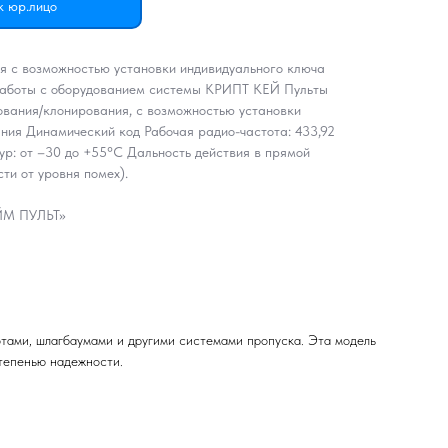
к юр.лицо
я с возможностью установки индивидуального ключа
работы с оборудованием системы КРИПТ КЕЙ Пульты
ания/клонирования, с возможностью установки
ния Динамический код Рабочая радио-частота: 433,92
р: от –30 до +55°C Дальность действия в прямой
сти от уровня помех).
АЙМ ПУЛЬТ»
ами, шлагбаумами и другими системами пропуска. Эта модель
степенью надежности.