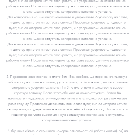
пульт, сигнал которого хотите скопировать, и с удержанием нажимаете на нём
рабочую кнопку. После того как индикатор на плате выдаст длинную вспышку все
кнопки можно отпустить, копирование выполнено успешно.
Для копирования на 2-й канал: нажимаете и удерживаете 2-ую кнопку на плате,
индикатор при этом мигает раз в секунду. Продолжая удерживать, подносите
пульт, сигнал которого хотите скопировать, и с удержанием нажимаете на нём
рабочую кнопку. После того как индикатор на плате выдаст длинную вспышку все
кнопки можно отпустить, копирование выполнено успешно.
Для копирования на 3-й канал: нажимаете и удерживаете 3-ую кнопку на плате,
индикатор при этом мигает раз в секунду. Продолжая удерживать, подносите
пульт, сигнал которого хотите скопировать, и с удержанием нажимаете на нём
рабочую кнопку. После того как индикатор на плате выдаст длинную вспышку все
кнопки можно отпустить, копирование выполнено успешно.
2. Переназначение кнопок на плате Если Вам необходимо переназначить какую-
либо кнопку на плате на сигнал другого пульта, то Вы можете сделать это нажав
синхронно с удержанием кнопки 1 и 3 на плате, пока индикатор не выдаст
короткую вспышку. После этого обе кнопки можно отпустить. Затем Вы
нажимаете и удерживаете нужную кнопку на плате, индикатор при этом мигает
раз в секунду. Продолжая удерживать, подносите пульт, сигнал которого хотите
скопировать, и с удержанием нажимаете на нём рабочую кнопку. После того как
индикатор на плате выдаст длинную вспышку все кнопки можно отпустить,
копирование выполнено успешно.
3. Функция «Замена серийного номера» для совместной работы кнопки(-ок) на