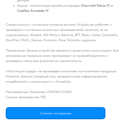
доступа
Корпус: соответствует дизайну интерьера
Chevrolet Tahoe IV и
Cadillac Escalade IV
Совместимость с системами контроля доступа: Устройство работает с
приводами и системами различных производителей, включая, но не
ограничиваясь: Alutech, AN-Motors, Beninca, BFT, Bytec, Came, Comunello,
DoorHan, FAAC, Genius, Hormann, Nice, Stilmatic и другими.
Примечание: Данное устройство является совместимым аксессуаром. Все
упоминаемые товарные знаки принадлежат их правообладателям и
приведены только для указания на совместимость.
«Настоящий продукт не произведен компанией-изготовителем продукции
Homelink. Данный товарный знак приводится для информирования
потребителей о совместимости c Homelink».
Производитель: Компания «ПРАЙМ ПУЛЬТ»
Страна производства: РФ
Скачать инструкцию