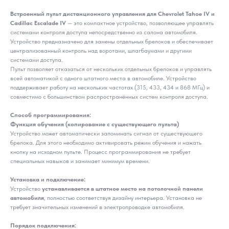
Встроенный пульт дистанционного управления для Chevrolet Tahoe IV и
Cadillac Escalade IV
— это компактное устройство, позволяющее управлять
системами контроля доступа непосредственно из салона автомобиля.
Устройство предназначено для замены отдельных брелоков и обеспечивает
централизованный контроль над воротами, шлагбаумами и другими
системами доступа.
Пульт позволяет отказаться от нескольких отдельных брелоков и управлять
всей автоматикой с одного штатного места в автомобиле. Устройство
поддерживает работу на нескольких частотах (315, 433, 434 и 868 МГц) и
совместимо с большинством распространённых систем контроля доступа.
Способ программирования:
Функция обучения (копирование с существующего пульта)
Устройство может автоматически запоминать сигнал от существующего
брелока. Для этого необходимо активировать режим обучения и нажать
кнопку на исходном пульте. Процесс программирования не требует
специальных навыков и занимает минимум времени.
Установка и подключение:
Устройство
устанавливается в штатное место на потолочной панели
автомобиля
, полностью соответствуя дизайну интерьера. Установка не
требует значительных изменений в электропроводке автомобиля.
Порядок подключения: