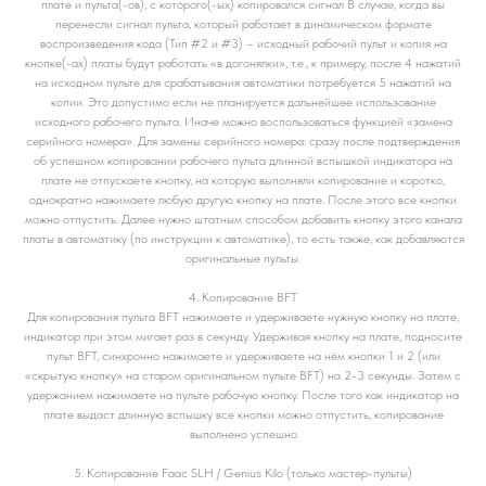
плате и пульта(-ов), с которого(-ых) копировался сигнал В случае, когда вы
перенесли сигнал пульта, который работает в динамическом формате
воспроизведения кода (Тип #2 и #3) – исходный рабочий пульт и копия на
кнопке(-ах) платы будут работать «в догонялки», т.е., к примеру, после 4 нажатий
на исходном пульте для срабатывания автоматики потребуется 5 нажатий на
копии. Это допустимо если не планируется дальнейшее использование
исходного рабочего пульта. Иначе можно воспользоваться функцией «замена
серийного номера». Для замены серийного номера: сразу после подтверждения
об успешном копировании рабочего пульта длинной вспышкой индикатора на
плате не отпускаете кнопку, на которую выполняли копирование и коротко,
однократно нажимаете любую другую кнопку на плате. После этого все кнопки
можно отпустить. Далее нужно штатным способом добавить кнопку этого канала
платы в автоматику (по инструкции к автоматике), то есть также, как добавляются
оригинальные пульты.
4. Копирование BFT
Для копирования пульта BFT нажимаете и удерживаете нужную кнопку на плате,
индикатор при этом мигает раз в секунду. Удерживая кнопку на плате, подносите
пульт BFT, синхронно нажимаете и удерживаете на нём кнопки 1 и 2 (или
«скрытую кнопку» на старом оригинальном пульте BFT) на 2-3 секунды. Затем с
удержанием нажимаете на пульте рабочую кнопку. После того как индикатор на
плате выдаст длинную вспышку все кнопки можно отпустить, копирование
выполнено успешно
5. Копирование Faac SLH / Genius Kilo (только мастер-пульты)