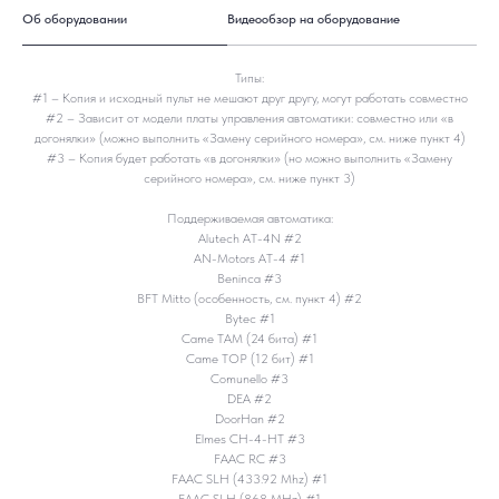
Об оборудовании
Видеообзор на оборудование
Типы:
#1 – Копия и исходный пульт не мешают друг другу, могут работать совместно
#2 – Зависит от модели платы управления автоматики: совместно или «в
догонялки» (можно выполнить «Замену серийного номера», см. ниже пункт 4)
#3 – Копия будет работать «в догонялки» (но можно выполнить «Замену
серийного номера», см. ниже пункт 3)
Поддерживаемая автоматика:
Alutech AT-4N #2
AN-Motors AT-4 #1
Beninca #3
BFT Mitto (особенность, см. пункт 4) #2
Bytec #1
Came TAM (24 бита) #1
Came TOP (12 бит) #1
Comunello #3
DEA #2
DoorHan #2
Elmes CH-4-HT #3
FAAC RC #3
FAAC SLH (433.92 Mhz) #1
FAAC SLH (868 MHz) #1