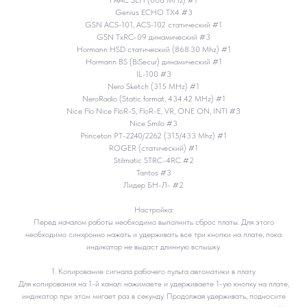
Genius ECHO TX4 #3
GSN ACS-101, ACS-102 статический #1
GSN TxRC-09 динамический #3
Hormann HSD статический (868.30 Mhz) #1
Hormann BS (BiSecur) динамический #1
IL-100 #3
Nero Sketch (315 MHz) #1
NeroRadio (Static format, 434.42 MHz) #1
Nice Flo Nice FloR-S, FloR-E, VR, ONE ON, INTI #3
Nice Smilo #3
Princeton PT-2240/2262 (315/433 Mhz) #1
ROGER (статический) #1
Stilmatic STRC-4RC #2
Tantos #3
Лидер БН-Л- #2
Настройка:
Перед началом работы необходимо выполнить сброс платы. Для этого
необходимо синхронно нажать и удерживать все три кнопки на плате, пока
индикатор не выдаст длинную вспышку.
1. Копирование сигнала рабочего пульта автоматики в плату
Для копирования на 1-й канал: нажимаете и удерживаете 1-ую кнопку на плате,
индикатор при этом мигает раз в секунду. Продолжая удерживать, подносите