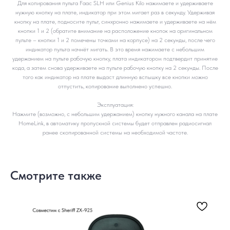
Для копирования пульта Faac SLH или Genius Kilo нажимаете и удерживаете
нужную кнопку на плате, индикатор при этом мигает раз в секунду. Удерживая
кнопку на плате, подносите пульт, синхронно нажимаете и удерживаете на нём
кнопки 1 и 2 (обратите внимание на расположение кнопок на оригинальном
пульте – кнопки 1 и 2 помечены точками на корпусе) на 2 секунды, после чего
индикатор пульта начнёт мигать. В это время нажимаете с небольшим
удержанием на пульте рабочую кнопку, плата индикатором подтвердит принятие
кода, а затем снова удерживаете на пульте рабочую кнопку на 2 секунды. После
того как индикатор на плате выдаст длинную вспышку все кнопки можно
отпустить, копирование выполнено успешно.
Эксплуатация:
Нажмите (возможно, с небольшим удержанием) кнопку нужного канала на плате
HomeLink, в автоматику пропускной системы будет отправлен радиосигнал
ранее скопированной системы на необходимой частоте.
Смотрите также