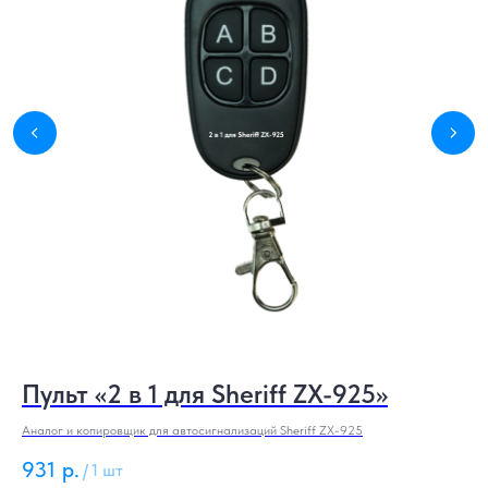
Пульт «2 в 1 для Sheriff ZX-925»
Б
о
Аналог и копировщик для автосигнализаций Sheriff ZX-925
931
р.
Ком
/
1 шт