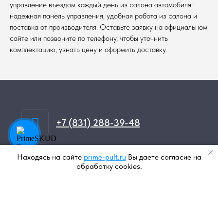
управление въездом каждый день из салона автомобиля:
надежная панель управления, удобная работа из салона и
поставка от производителя. Оставьте заявку на официальном
сайте или позвоните по телефону, чтобы уточнить
комплектацию, узнать цену и оформить доставку.
+7 (831) 288-39-48
zakaz@prime-pult.ru
Находясь на сайте
prime-pult.ru
Вы даете согласие на
обработку cookies.
Главная
Каталог
Оптовые цены
Решения
Сервис
Написать в Telegram
Связаться в MAX